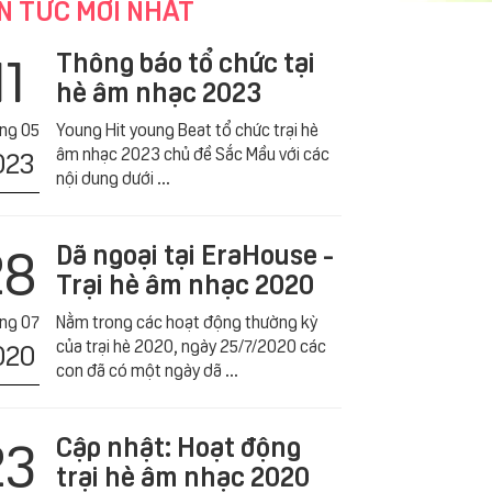
N TỨC MỚI NHẤT
11
Thông báo tổ chức tại
hè âm nhạc 2023
́ng 05
Young Hit young Beat tổ chức trại hè
âm nhạc 2023 chủ đề Sắc Mầu với các
023
nội dung dưới ...
28
Dã ngoại tại EraHouse -
Trại hè âm nhạc 2020
́ng 07
Nằm trong các hoạt động thường kỳ
của trại hè 2020, ngày 25/7/2020 các
020
con đã có một ngày dã ...
23
Cập nhật: Hoạt động
trại hè âm nhạc 2020