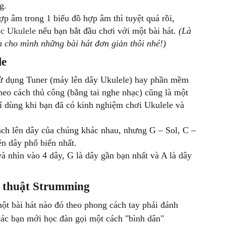
g.
p âm trong 1 biểu đồ hợp âm thì tuyệt quá rồi,
c Ukulele
nếu bạn bắt đầu chơi với một bài hát.
(Là
 cho mình những bài hát đơn giản thôi nhé!)
le
sử dụng Tuner (máy lên dây Ukulele) hay phần mềm
heo cách thủ công (bằng tai nghe nhạc) cũng là một
ỉ dùng khi bạn đã có kinh nghiệm chơi Ukulele và
ch lên dây của chúng khác nhau, nhưng G – Sol, C –
ên dây phổ biến nhất.
à nhìn vào 4 dây, G là dây gần bạn nhất và A là dây
ĩ thuật Strumming
ột bài hát nào đó theo phong cách tay phải đánh
ác bạn mới học đàn gọi một cách "bình dân"