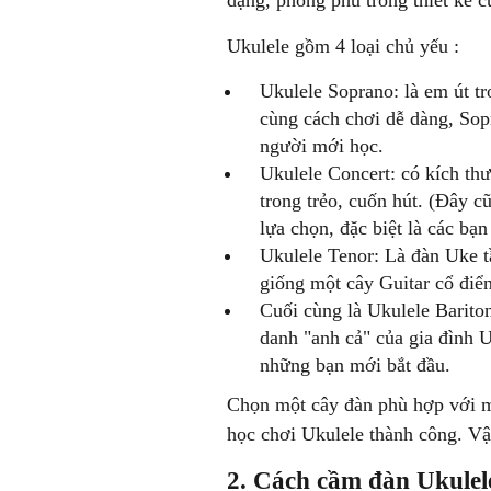
dạng, phong phú trong thiết kế c
Ukulele gồm 4 loại chủ yếu :
Ukulele Soprano: là em út t
cùng cách chơi dễ dàng, Sop
người mới học.
Ukulele Concert: có kích t
trong trẻo, cuốn hút. (Đây c
lựa chọn, đặc biệt là các bạn
Ukulele Tenor: Là đàn Uke t
giống một cây Guitar cổ điể
Cuối cùng là Ukulele Bariton
danh "anh cả" của gia đình U
những bạn mới bắt đầu.
Chọn một cây đàn phù hợp với m
học chơi Ukulele thành công. Vậ
2. Cách cầm đàn Ukulel