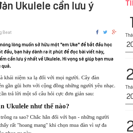
TI
đàn Ukulele cần lưu ý
g Beat
Tha
2
t nóng lòng muốn sở hữu một "em Uke" để bắt đầu học
t đầu, bạn hãy dành ra ít phút để đọc bài viết này,
ểm cần lưu ý nhất về Ukulele. Hi vọng sẽ giúp bạn mua
u quả.
à khái niệm xa lạ đối với mọi người. Cây đàn
nên gần gũi hơn với cộng đồng những người yêu nhạc.
Tha
2
ần trả lời một số câu hỏi cực đơn giản sau:
n Ukulele như thế nào?
trông ra sao? Chắc hẳn đối với bạn - những người
 thấy rất "hoang mang" khi chọn mua đàn vì sự đa