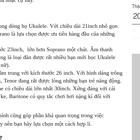
ủa nhạc cụ này.
Tha
2
rong dòng họ Ukulele. Với chiều dài 21inch nhỏ gọn
rano là lựa chọn được ưu tiên hàng đầu của những
hước 23inch, lớn hơn Soprano một chút. Âm thanh
ũng là loại đàn được rất nhiều bạn mới học Ukulele
 nữ).
ầm trung với kích thước 26 inch. Với hình dáng trông
n, Tenor đang rất được lòng những bạn trẻ năng động.
e có chiều dài lớn nhất 30inch. Xứng đáng với cái
ke, Baritone có quy tắc chơi hơi nặng kí đối với
ình cũng góp phần khá quan trọng trong việc
y nên bạn hãy lựa chọn một cách hợp lí.
e