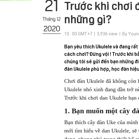
21
Trước khi chơi 
những gì?
Tháng 12
2020
10 : 00 GMT+7 | 3,936 view | By Youn
Bạn yêu thích Ukulele và đang rấ
cách chơi? Đừng vội ! Trước khi bắ
chúng tôi sẽ gửi đến bạn những đi
đàn Ukulele phù hợp, học đàn hiệ
Chơi đàn Ukulele đã không còn l
Ukulele nhỏ xinh đang dần trở 
Trước khi chơi dan Ukulele bạn c
1. Bạn muốn một cây đà
Bạn thích cây đàn Uke của mình 
mới tìm hiểu về dan Ukulele, sẽ