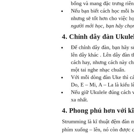
bổng và mang đặc trưng riên
Nếu bạn biết cách học mỗi hợ
nhưng sẽ tốt hơn cho việc
họ
người mới học, bạn hãy chọn
4. Chỉnh dây đàn Ukule
Để chỉnh dây đàn, bạn hãy 
lên dây khác . Lên dây đàn t
cách hay, nhưng cách này ch
một tai nghe nhạc chuẩn.
Với mỗi dòng đàn Uke thì cá
Do, E – Mi, A – La là kiểu l
Nếu giữ Ukulele đúng cách v
xa nhất.
4. Phong phú hơn với k
Strumming là kĩ thuật đệm đàn m
phím xuống – lên, nó còn được c