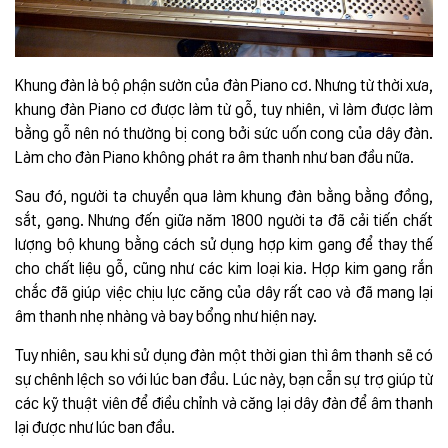
Khung đàn là bộ phận sườn của đàn Piano cơ. Nhưng từ thời xưa,
khung đàn Piano cơ được làm từ gỗ, tuy nhiên, vì làm được làm
bằng gỗ nên nó thường bị cong bởi sức uốn cong của dây đàn.
Làm cho đàn Piano không phát ra âm thanh như ban đầu nữa.
Sau đó, người ta chuyển qua làm khung đàn bằng bằng đồng,
sắt, gang. Nhưng đến giữa năm 1800 người ta đã cải tiến chất
lượng bộ khung bằng cách sử dụng hợp kim gang để thay thế
cho chất liệu gỗ, cũng như các kim loại kia. Hợp kim gang rắn
chắc đã giúp việc chịu lực căng của dây rất cao và đã mang lại
âm thanh nhẹ nhàng và bay bổng như hiện nay.
Tuy nhiên, sau khi sử dụng đàn một thời gian thì âm thanh sẽ có
sự chênh lệch so với lúc ban đầu. Lúc này, bạn cẫn sự trợ giúp từ
các kỹ thuật viên để điều chỉnh và căng lại dây đàn để âm thanh
lại được như lúc ban đầu.