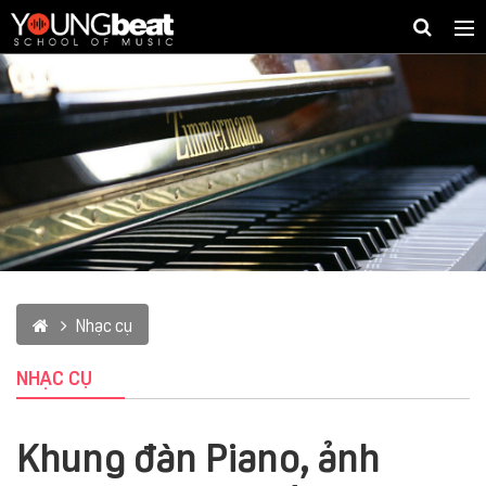
Togg
navig
Nhạc cụ
NHẠC CỤ
Khung đàn Piano, ảnh