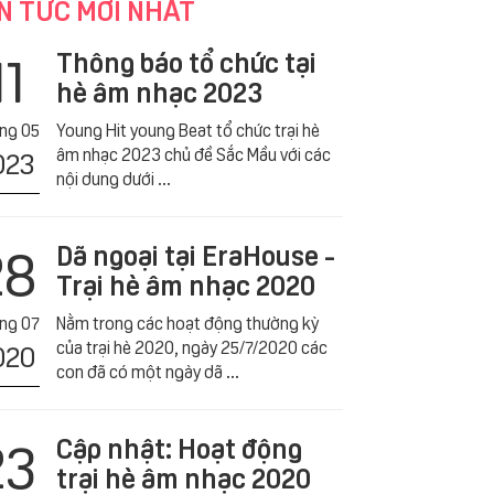
N TỨC MỚI NHẤT
11
Thông báo tổ chức tại
hè âm nhạc 2023
́ng 05
Young Hit young Beat tổ chức trại hè
âm nhạc 2023 chủ đề Sắc Mầu với các
023
nội dung dưới ...
28
Dã ngoại tại EraHouse -
Trại hè âm nhạc 2020
́ng 07
Nằm trong các hoạt động thường kỳ
của trại hè 2020, ngày 25/7/2020 các
020
con đã có một ngày dã ...
23
Cập nhật: Hoạt động
trại hè âm nhạc 2020