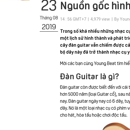
23
Nguồn gốc hình
Tháng 08
14 : 56 GMT+7 | 4,979 view | By Youn
2019
Trong số khá nhiều những nhạc cụ
một lịch sử hình thành và phát tri
cây đàn guitar vẫn chiếm được cả
bộ dây này đã trở thành nhạc cụ y
Mời các bạn cùng Young Beat tìm hiểu
Đàn Guitar là gì?
Đàn guitar còn được biết đến với cái
hơn 5000 năm (loại Guitar cổ), sau n
nay. Đàn guitar ngày nay có 6 dây, tuy 
dây. Nó là một loại nhạc cụ có phím v
cho hát, hòa tấu hoặc chơi độc tấu.