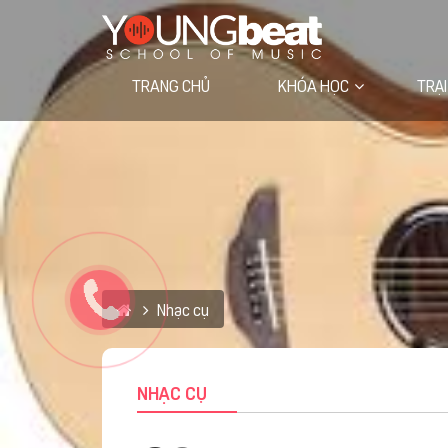
TRANG CHỦ
KHÓA HỌC
TRẠI
Học viện trực tuyến VIETVOCAL
Nhạc cụ
NHẠC CỤ