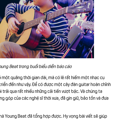
oung Beat trong buổi biểu diễn báo cáo
cả một quãng thời gian dài, mà có lẽ rất hiếm một nhạc cụ
t triển đến như vậy. Để có được một cây đàn guitar hoàn chỉnh
i trải qua rất nhiều những cải tiến vượt bậc. Và chúng ta
 góp của các nghệ sĩ thời xưa, đã gìn giữ, bảo tồn và đưa
r mà Young Beat đã tổng hợp được. Hy vọng bài viết sẽ giúp