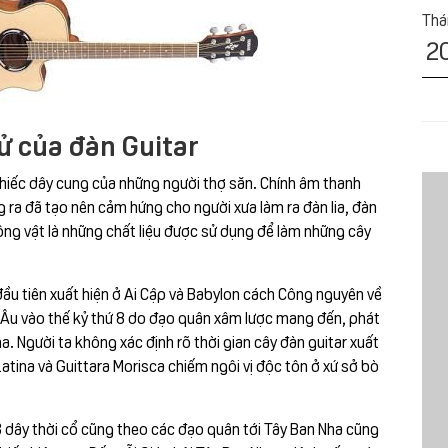
Tha
2
ử của đàn Guitar
chiếc dây cung của những người thợ săn. Chính âm thanh
g ra đã tạo nên cảm hứng cho người xưa làm ra đàn lia, đàn
động vật là những chất liệu được sử dụng để làm những cây
 đầu tiên xuất hiện ở Ai Cập và Babylon cách Công nguyên về
 Âu vào thế kỷ thứ 8 do đạo quân xâm lược mang đến, phát
Nha. Người ta không xác định rõ thời gian cây đàn guitar xuất
Latina và Guittara Morisca chiếm ngôi vị độc tôn ở xứ sở bò
3 dây thời cổ cũng theo các đạo quân tới Tây Ban Nha cũng