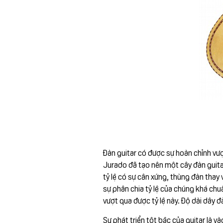
Đàn guitar có được sự hoàn chỉnh vư
Jurado đã tạo nên một cây đàn guita
tỷ lệ có sự cân xứng, thùng đàn thay 
sự phân chia tỷ lệ của chúng khá chu
vượt qua được tỷ lệ này. Độ dài dây 
Sự phát triển tột bậc của guitar là v