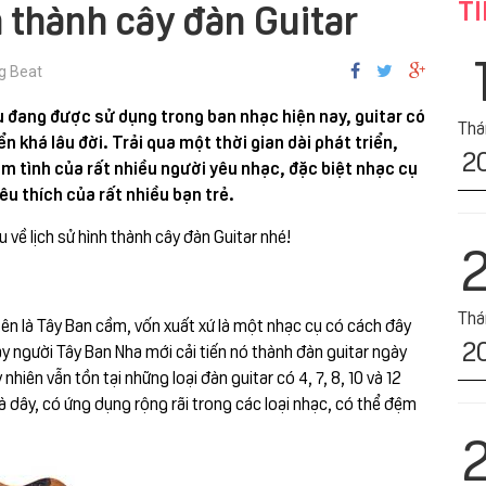
TI
 thành cây đàn Guitar
g Beat
 đang được sử dụng trong ban nhạc hiện nay, guitar có
Tha
ển khá lâu đời. Trải qua một thời gian dài phát triển,
2
m tình của rất nhiều người yêu nhạc, đặc biệt nhạc cụ
êu thích của rất nhiều bạn trẻ.
 về lịch sử hình thành cây đàn Guitar nhé!
Tha
 tên là Tây Ban cầm, vốn xuất xứ là một nhạc cụ có cách đây
2
ày người Tây Ban Nha mới cải tiến nó thành đàn guitar ngày
nhiên vẫn tồn tại những loại đàn guitar có 4, 7, 8, 10 và 12
à dây, có ứng dụng rộng rãi trong các loại nhạc, có thể đệm