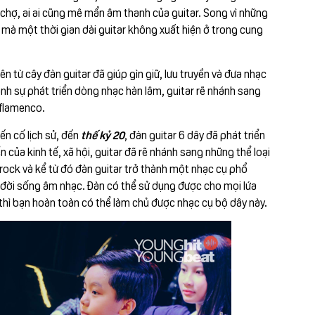
 chợ, ai ai cũng mê mẩn âm thanh của guitar. Song vì những
c mà một thời gian dài guitar không xuất hiện ở trong cung
từ cây đàn guitar đã giúp gìn giữ, lưu truyền và đưa nhạc
ạnh sự phát triển dòng nhạc hàn lâm, guitar rẽ nhánh sang
 flamenco.
iến cố lịch sử, đến
thế kỷ 20
, đàn guitar 6 dây đã phát triển
 của kinh tế, xã hội, guitar đã rẽ nhánh sang những thể loại
rock và kể từ đó đàn guitar trở thành một nhạc cụ phổ
 đời sống âm nhạc. Đàn có thể sử dụng được cho mọi lứa
 thì bạn hoàn toàn có thể làm chủ được nhạc cụ bộ dây này.