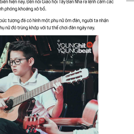
iến hiện nay. Đến nỗi Giáo hội Tây Ban Nha ra lệnh cấm các
tính phóng khoáng xô bồ.
t bức tượng đá có hình một phụ nữ ôm đàn, người ta nhận
ụ nữ đó trùng khớp với tư thế chơi đàn ngày nay.