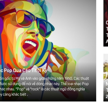
ạc Pop Qua Các Thời Kỳ
uồn gốc từ Mỹ và Anh vào giữa những năm 1950. Các thuật
được sử dụng để nói về dòng nhạc này. Thể loại nhạc Pop
hác nhau. "Pop" và "rock" là các thuật ngữ đồng nghĩa
y càng khác biệt .