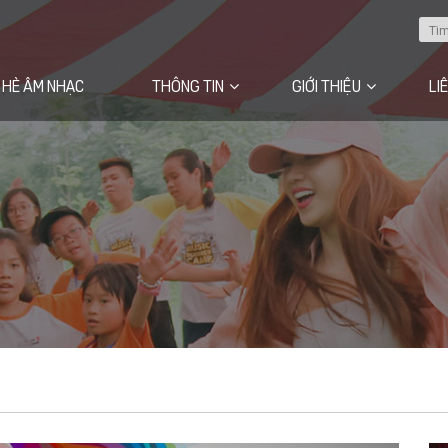
 HÈ ÂM NHẠC
THÔNG TIN
GIỚI THIỆU
LI
Câu chuyện của chúng tôi