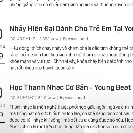
những giảng viên có nhiều năm kinh nghiệm và thường xuyên biểu
0
Nhảy Hiện Đại Dành Cho Trẻ Em Tại Yo
07 : 48 GMT+7 | 3,392 view | By young beat
 04
Hiếu động, thích chạy nhảy và khám phá là đặc tính không thể tá
9
rằng, bố mẹ nên tạo điều kiện cho trẻ tham gia các hoạt động th
khỏe mạnh và vui tươi. Chính vì vậy, khóa nhảy hiện đại dành cho
hút rất nhiều phụ huynh quan tâm
0
Học Thanh Nhạc Cơ Bản - Young Beat 
07 : 31 GMT+7 | 3,165 view | By young beat
 04
Thanh nhạc là môn nghệ thuật phối hợp giữa ngôn ngữ và âm nh
9
mà tiếng hát có sức biểu hiện lớn lao, có khả năng diễn đạt sâu 
được coi là “nhạc khí sống” mà bất cứ ai cũng được sở hữu. Họ
Music chính là một lựa chọn đúng đắn mà các học viên nên chọn