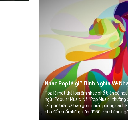
Nhạc Pop là gì? Định Nghĩa Về Nh
Pop là một thể loại âm nhạc phổ biến có ng
ngữ "Popular Music" và "Pop Music" thường 
rất phổ biến và bao gồm nhiều phong cách k
cho đến cuối những năm 1960, khi chúng ngà