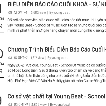
1
BIỂU DIỄN BÁO CÁO CUỐI KHOÁ - SỰ 
08 : 12 GMT+7 | 2,682 view | By young beat
 04
Đối với các học viên, việc được biểu diễn các tiết mục khi luyện 
9
vậy, Young Beat - School of Music luôn tạo ra những buổi báo cá
mình và phát triển những kĩ năng chuyên môn cũng như kĩ năng 
0
Chương Trình Biểu Diễn Báo Cáo Cuối 
03 : 57 GMT+7 | 1,817 view | By young beat
 04
Ngày 20-21 vừa qua. Young Beat - School Of Music đã có buổi bi
9
sở Mipec Long Biên. Sau 3 tháng luyện tập chăm chỉ và căng thẳ
em thể hiện bản thân cũng như phát triển kĩ năng biểu diễn tr
Hiệu Phó Học Viện Vũ Văn Hà & thầy giáo bộ môn Guitar Đặng T
9
Cơ sở vật chất tại Young Beat - School
03 : 52 GMT+7 | 5,829 view | By young beat