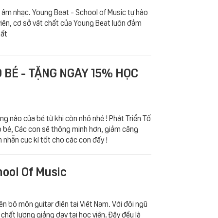
c âm nhạc. Young Beat - School of Music tự hào
 viên, cơ sở vật chất của Young Beat luôn đảm
hất
 BÉ - TẶNG NGAY 15% HỌC
ăng nào của bé từ khi còn nhỏ nhé ! Phát Triển Tố
o bé, Các con sẽ thông minh hơn, giảm căng
n nhẫn cực kì tốt cho các con đấy !
hool Of Music
n bộ môn guitar điện tại Việt Nam. Với đội ngũ
chất lượng giảng dạy tại học viện. Đây đều là