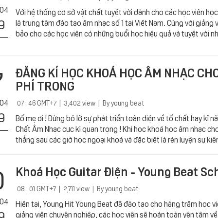
 04
Với hệ thống cơ sở vật chất tuyệt vời dành cho các học viên họ
9
là trung tâm đào tạo âm nhạc số 1 tại Việt Nam. Cùng với giảng
bảo cho các học viên có những buổi học hiệu quả và tuyệt vời n
7
ĐĂNG KÍ HỌC KHOÁ HỌC ÂM NHẠC CHO
PHÍ TRONG
 04
07 : 46 GMT+7 | 3,402 view | By young beat
9
Bố mẹ ơi ! Đừng bỏ lỡ sự phát triển toàn diện về tố chất hay kĩ n
Chất Âm Nhạc cực kì quan trọng ! Khi học khoá học âm nhạc ch
thẳng sau các giờ học ngoại khoá và đặc biệt là rèn luyện sự kiê
0
Khoá Học Guitar Điện - Young Beat Sc
08 : 01 GMT+7 | 2,711 view | By young beat
 04
Hiện tại, Young Hit Young Beat đã đào tạo cho hàng trăm học viê
9
giảng viên chuyên nghiệp, các học viên sẽ hoàn toàn yên tâm về 