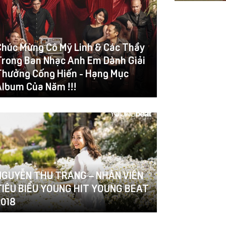
Chúc Mừng Cô Mỹ Linh & Các Thầy
Trong Ban Nhạc Anh Em Dành Giải
Thưởng Cống Hiến - Hạng Mục
Album Của Năm !!!
NGUYỄN THU TRANG – NHÂN VIÊN
TIÊU BIỂU YOUNG HIT YOUNG BEAT
2018