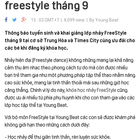
freestyle tháng 9
15 : 03 GMT+7 | 4,099 view | By Young Beat
Thông báo tuyển sinh và khai giảng lớp nhảy FreeStyle
tháng 9 tại cơ sở Trung Hòa và Times City cùng ưu đãi cho
các bé khi đăng ký khóa học.
Nhảy hiện đại (Freestyle dance) không những mang lại khả năng
cảm thụ âm nhạc theo phong cách tự do mà còn được nhiều
bạn trẻ tham gia như một phương pháp tập thể thao nhằm nâng
cao sức khỏe, mang lại tinh thần thoải mái sau những giờ học
căng thẳng. Chính vì lý do này,
khóa học nhảy FreeStyle
cũng
được ưu ái nhiều từ phía phụ huynh khi cho con tham gia vào các
lớp học tập thể tại Young Beat.
Với bộ môn FreeStyle tại Young Beat các con sẽ được khám phá
không giới hạn theo những cách dưới đây:
- Học nhảy để thư giãn tinh thần, rèn luyện sức khỏe.