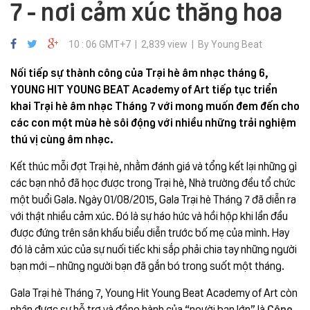
7 - nơi cảm xúc thăng hoa
10 : 06 GMT+7 | 2,839 view | By Young Beat
Nối tiếp sự thành công của Trại hè âm nhạc tháng 6,
YOUNG HIT YOUNG BEAT Academy of Art tiếp tục triển
khai Trại hè âm nhạc Tháng 7 với mong muốn đem đến cho
các con một mùa hè sôi động với nhiều những trải nghiệm
thú vị cùng âm nhạc.
Kết thúc mỗi đợt Trại hè, nhằm đánh giá và tổng kết lại những gì
các bạn nhỏ đã học được trong Trại hè, Nhà trường đều tổ chức
một buổi Gala. Ngày 01/08/2015, Gala Trại hè Tháng 7 đã diễn ra
với thật nhiều cảm xúc. Đó là sự háo hức và hồi hộp khi lần đầu
được đứng trên sân khấu biểu diễn trước bố mẹ của mình. Hay
đó là cảm xúc của sự nuối tiếc khi sắp phải chia tay những người
bạn mới – những người bạn đã gắn bó trong suốt một tháng.
Gala Trại hè Tháng 7, Young Hit Young Beat Academy of Art còn
nhận được sự hỗ trợ và đồng hành của “người bạn lớn” là
Công