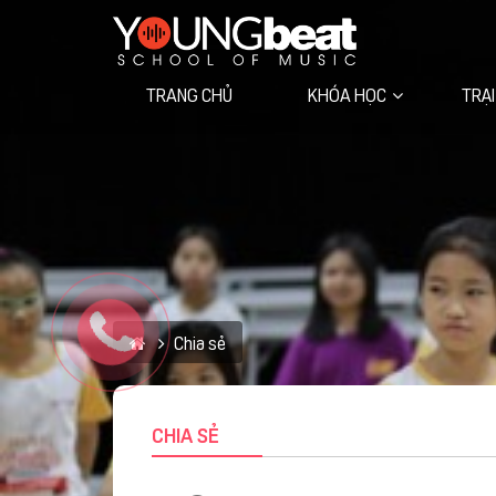
TRANG CHỦ
KHÓA HỌC
TRẠI
Học viện trực tuyến VIETVOCAL
Chia sẻ
CHIA SẺ