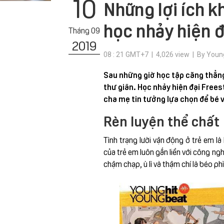
10
Những lợi ích k
học nhảy hiện đ
Tháng 09
2019
08 : 21 GMT+7 | 4,026 view | By Youn
Sau những giờ học tập căng thẳng,
thư giãn. Học nhảy hiện đại Free
cha mẹ tin tưởng lựa chọn để bé vừ
Rèn luyện thể chất
Tình trạng lười vận động ở trẻ em là
của trẻ em luôn gắn liền với công ng
chậm chạp, ù lì và thậm chí là béo phì