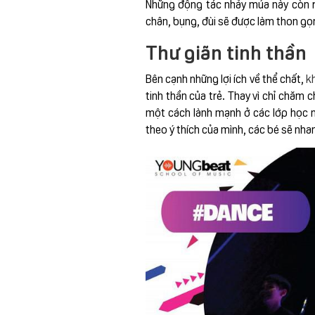
Những động tác nhảy múa này còn rấ
chân, bụng, đùi sẽ được làm thon g
Thư giãn tinh thần
Bên cạnh những lợi ích về thể chất,
k
tinh thần của trẻ. Thay vì chỉ chăm c
một cách lành mạnh ở các lớp học n
theo ý thích của mình, các bé sẽ nh