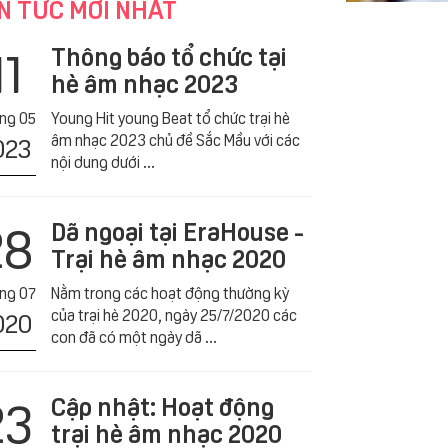
N TỨC MỚI NHẤT
11
Thông báo tổ chức tại
hè âm nhạc 2023
́ng 05
Young Hit young Beat tổ chức trại hè
âm nhạc 2023 chủ đề Sắc Mầu với các
023
nội dung dưới ...
28
Dã ngoại tại EraHouse -
Trại hè âm nhạc 2020
́ng 07
Nằm trong các hoạt động thường kỳ
của trại hè 2020, ngày 25/7/2020 các
020
con đã có một ngày dã ...
23
Cập nhật: Hoạt động
trại hè âm nhạc 2020