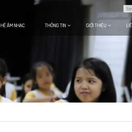
 HÈ ÂM NHẠC
THÔNG TIN
GIỚI THIỆU
LI
Câu chuyện của chúng tôi